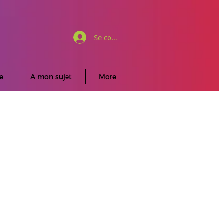
Se connecter
e
A mon sujet
More