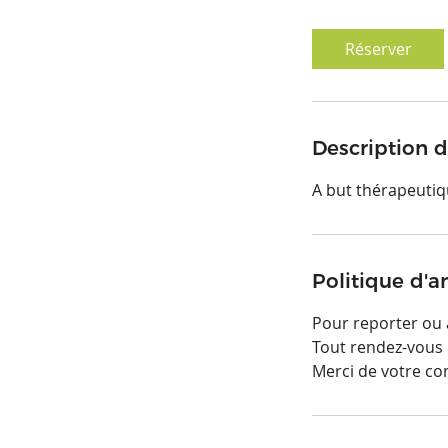
5
m
Réserver
i
n
Description d
A but thérapeutiq
Politique d'a
Pour reporter ou a
Tout rendez-vous 
Merci de votre c