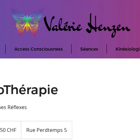
Access Consciousness
Séances
Kinésiologi
oThérapie
nes Réflexes
s
50 CHF
Rue Perdtemps 5
es