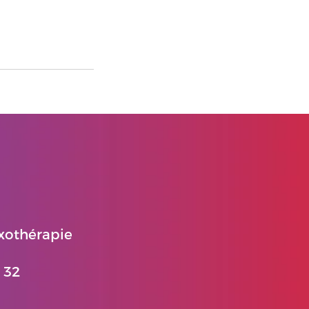
xothérapie
 32