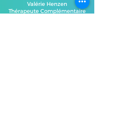
Valérie Henzen
Thérapeute Complémentaire
OrtTra TC méthode
Réflexothérapie
Life & Business Coach Vaud
Rue Perdtemps 5 | 1260 Nyon |
+41 (0)79 473 82 32
NEWSLETTER
J'accepte les termes et
conditions
S'abonner