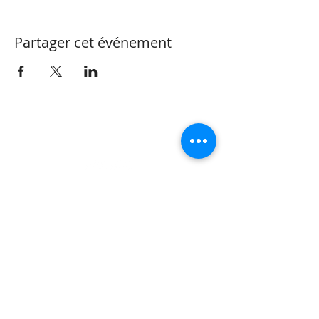
Partager cet événement
CONTACT
Valérie Henzen
Thérapeute Complémentaire
OrtTra TC méthode
Réflexothérapie
Life & Business Coach Vaud
Rue Perdtemps 5 | 1260 Nyon |
+41 (0)79 473 82 32