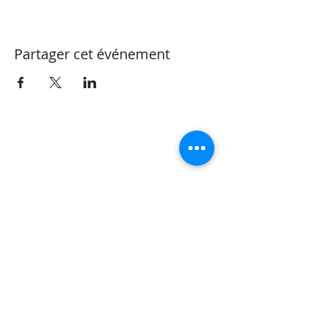
Partager cet événement
CONTACT
Valérie Henzen
Thérapeute Complémentaire
OrtTra TC méthode
Réflexothérapie
Life & Business Coach Vaud
Rue Perdtemps 5 | 1260 Nyon |
+41 (0)79 473 82 32