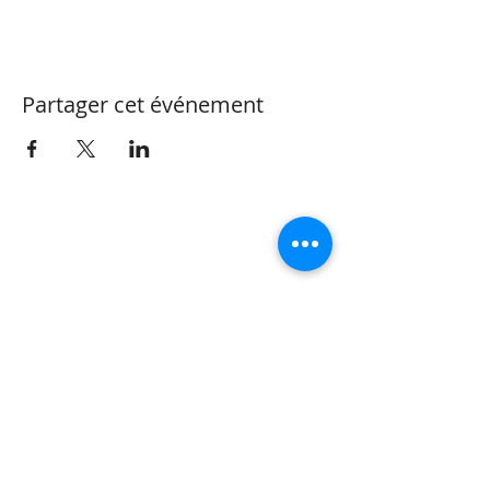
Partager cet événement
CONTACT
Valérie Henzen
Thérapeute Complémentaire
OrtTra TC méthode
Réflexothérapie
Life & Business Coach Vaud
Rue Perdtemps 5 | 1260 Nyon |