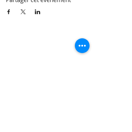
CONTACT
Valérie Henzen
Thérapeute Complémentaire
OrtTra TC méthode
Réflexothérapie
Life & Business Coach Vaud
Rue Perdtemps 5 | 1260 Nyon |
+41 (0)79 473 82 32