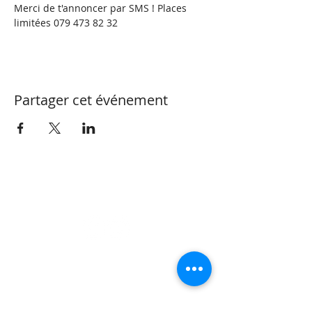
Merci de t'annoncer par SMS ! Places 
limitées 079 473 82 32
Partager cet événement
CONTACT
Valérie Henzen
Thérapeute Complémentaire
OrtTra TC méthode
Réflexothérapie