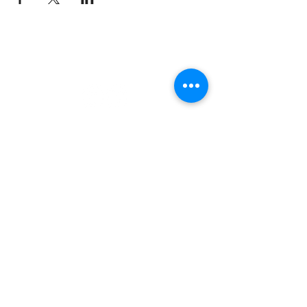
CONTACT
Valérie Henzen
Thérapeute Complémentaire
OrtTra TC méthode
Réflexothérapie
Life & Business Coach Vaud
Rue Perdtemps 5 | 1260 Nyon |
+41 (0)79 473 82 32
NEWSLETTER