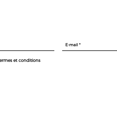
R
termes et conditions
ehenzen.ch | all rights reserved | created with love by
con