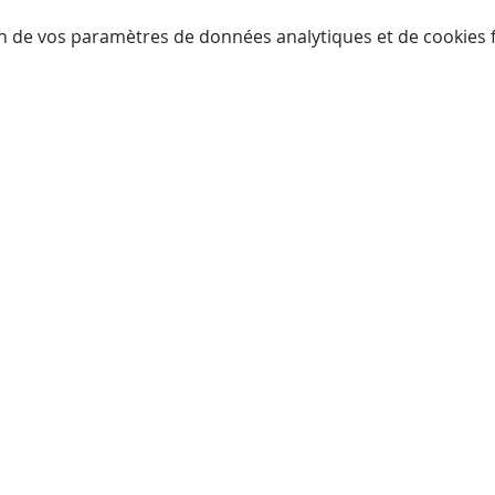
n de vos paramètres de données analytiques et de cookies f
CONTACT
Valérie Henzen
e Complémentaire OrtTra TC méthode Réfle
Life & Business Coach Vaud
e Perdtemps 5 | 1260 Nyon | +41 (0)79 473 82