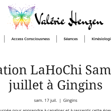
Access Consciousness
Séances
Kinésiologi
tion LaHoChi Sam
juillet à Gingins
sam. 17 juil.
  |  
Gingins
urnée pour apprendre à canaliser et à ressentir cette éne