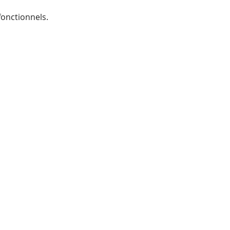
onctionnels.
xothérapie
 32