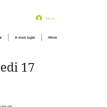
Se connecter
e
A mon sujet
More
edi 17
rgie de