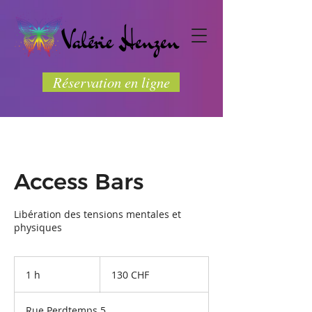
Réservation en ligne
Access Bars
Libération des tensions mentales et
physiques
130
francs
1 h
1
130 CHF
suisses
Rue Perdtemps 5